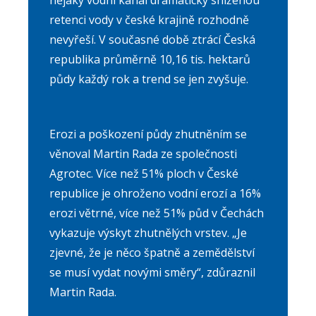
nějaký vodní kanál dramaticky sníženou
retenci vody v české krajině rozhodně
nevyřeší. V současné době ztrácí Česká
republika průměrně 10,16 tis. hektarů
půdy každý rok a trend se jen zvyšuje.
Erozi a poškození půdy zhutněním se
věnoval Martin Rada ze společnosti
Agrotec. Více než 51% ploch v České
republice je ohroženo vodní erozí a 16%
erozi větrné, více než 51% půd v Čechách
vykazuje výskyt zhutnělých vrstev. „Je
zjevné, že je něco špatně a zemědělství
se musí vydat novými směry“, zdůraznil
Martin Rada.