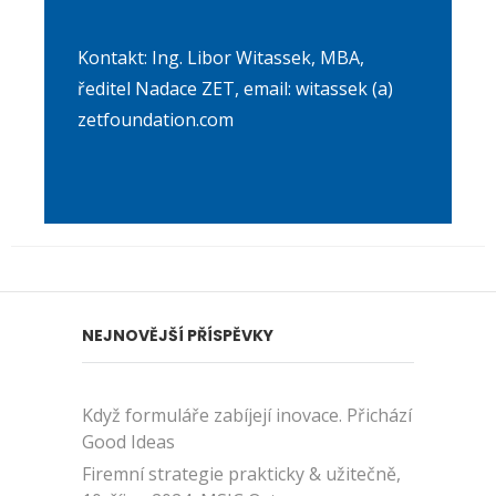
Kontakt: Ing. Libor Witassek, MBA,
ředitel Nadace ZET, email: witassek (a)
zetfoundation.com
NEJNOVĚJŠÍ PŘÍSPĚVKY
Když formuláře zabíjejí inovace. Přichází
Good Ideas
Firemní strategie prakticky & užitečně,