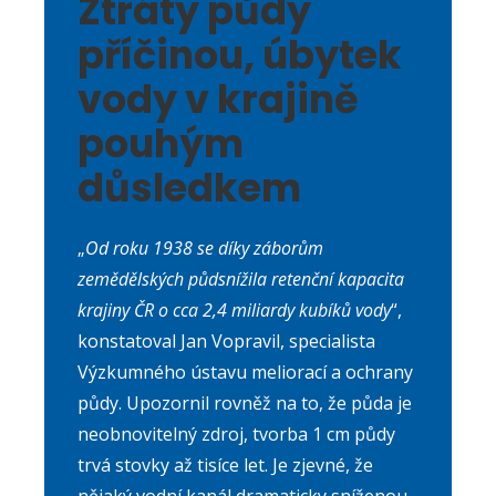
Ztráty půdy
příčinou, úbytek
vody v krajině
pouhým
důsledkem
„
Od roku 1938 se díky záborům
zemědělských půd
snížila retenční kapacita
krajiny ČR o cca 2,4 miliardy kubíků vody
“,
konstatoval Jan Vopravil, specialista
Výzkumného ústavu meliorací a ochrany
půdy. Upozornil rovněž na to, že půda je
neobnovitelný zdroj, tvorba 1 cm půdy
trvá stovky až tisíce let. Je zjevné, že