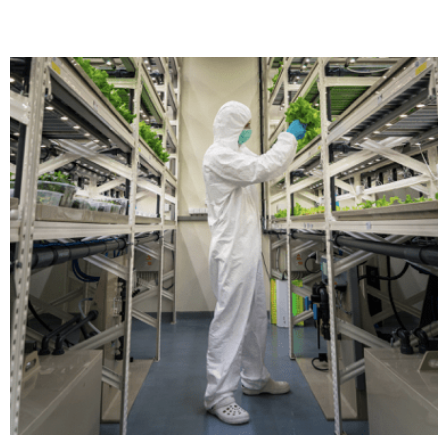
kvality
Etický
kodex
Komu
pomáháme?
Otevřené
pozice
Novinky
eShop
Akce
Kontakt