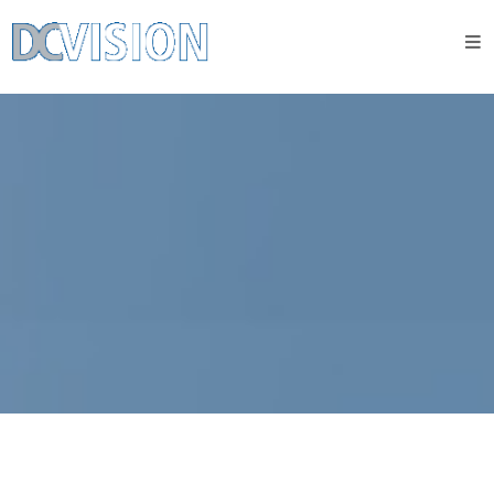
Co
děláme
Industry
Expertise
Consulting
Services
Digital
Firm
of the
Future
Kdo
jsme
Politika