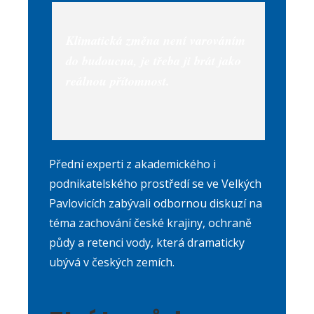
Klimatická změna není varováním
do budoucna, je třeba ji brát jako
reálnou přítomnost.
Přední experti z akademického i
podnikatelského prostředí se ve Velkých
Pavlovicích zabývali odbornou diskuzí na
téma zachování české krajiny, ochraně
půdy a retenci vody, která dramaticky
ubývá v českých zemích.